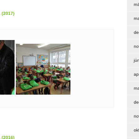
má
 (2017)
ma
de
no
jú
ap
ma
de
no
ok
 (2016)