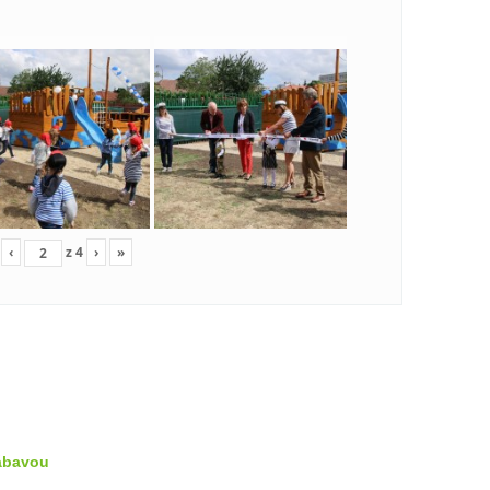
‹
z
4
›
»
zábavou