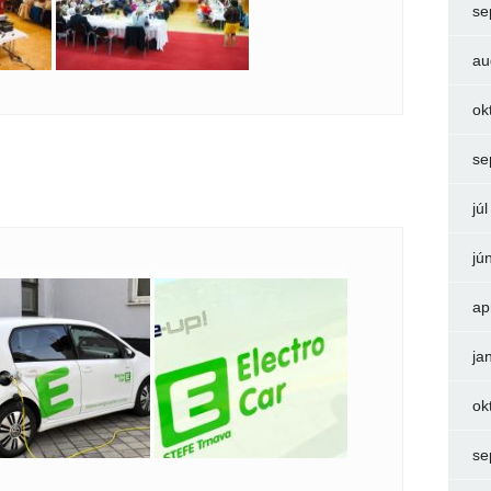
se
au
ok
se
jú
jú
ap
ja
ok
se