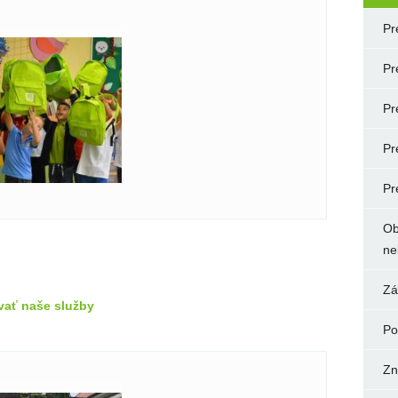
Pr
Pr
Pr
Pr
Pr
Ob
ne
Zá
vať naše služby
Po
Zn