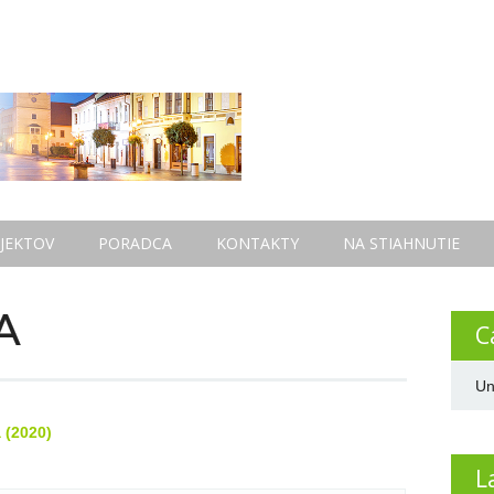
JEKTOV
PORADCA
KONTAKTY
NA STIAHNUTIE
A
C
Un
 (2020)
L