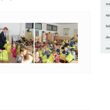
má
ap
fe
de
no