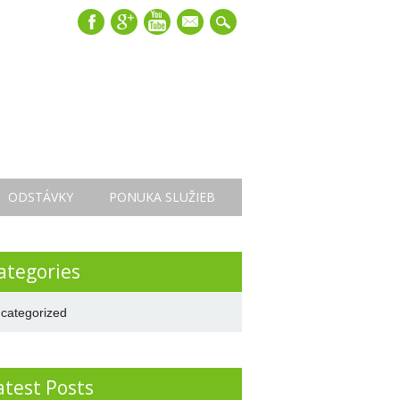
mail
ODSTÁVKY
PONUKA SLUŽIEB
ategories
categorized
atest Posts