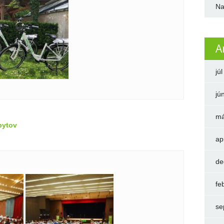
Na
A
jú
jú
má
bytov
ap
de
fe
se