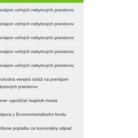
enájom voľných nebytových priestorov
enájom voľných nebytových priestorov
enájom voľných nebytových priestorov
enájom voľných nebytových priestorov
enájom voľných nebytových priestorov
chodná verejná súťaž na prenájom
bytových priestorov
mer vypožičať majetok mesta
dpora z Environmentálneho fondu
íženie poplatku za komunálny odpad