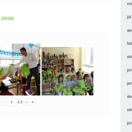
má
jú
 (2018)
ap
fe
ok
jú
ja
de
‹
z
2
›
»
ok
jú