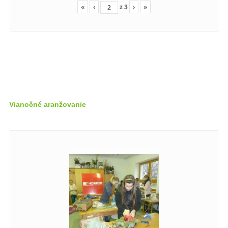
«
‹
z
3
›
»
Vianočné aranžovanie