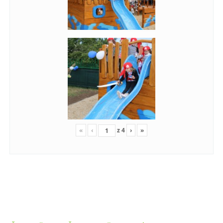
«
‹
z
4
›
»