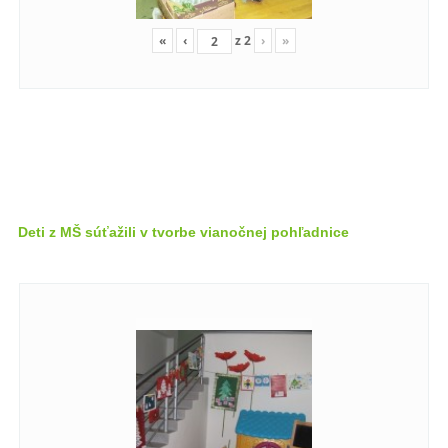
«
‹
z
2
›
»
Deti z MŠ súťažili v tvorbe vianočnej pohľadnice