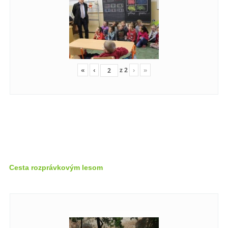
«
‹
z
2
›
»
Cesta rozprávkovým lesom