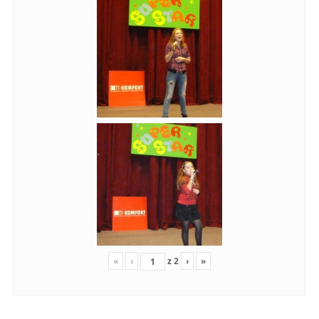
«
‹
z
2
›
»