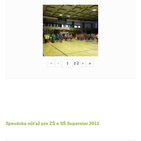
«
‹
z
2
›
»
Spevácka súťaž pre ZŠ a SŠ Superstar 2013