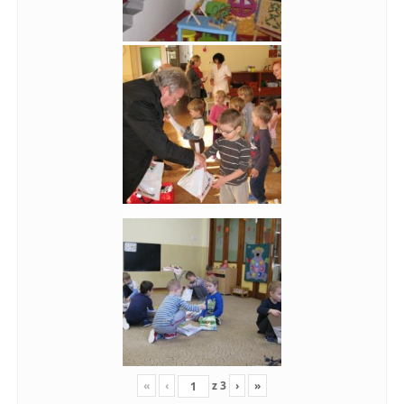
«
‹
z
3
›
»