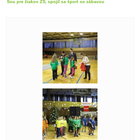
Šou pre žiakov ZŠ, spojil sa šport so zábavou