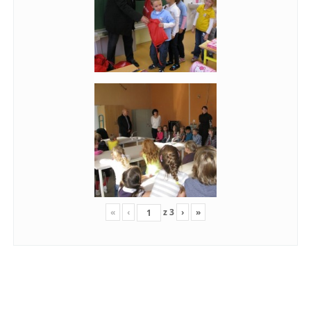
«
‹
z
3
›
»