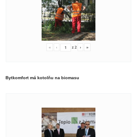
«
‹
z
2
›
»
Bytkomfort má kotolňu na biomasu