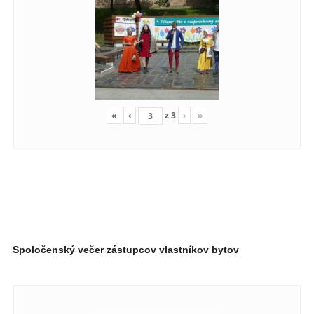
«
‹
z
3
›
»
Spoločenský večer zástupcov vlastníkov bytov