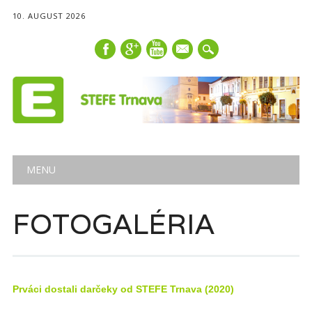
10. AUGUST 2026
mail
Main menu
Skip
MENU
to
content
FOTOGALÉRIA
Prváci dostali darčeky od STEFE Trnava (2020)