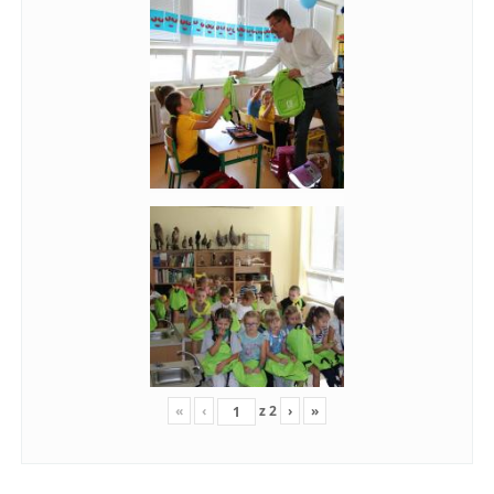
«
‹
z
2
›
»