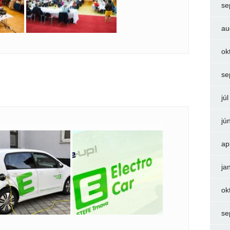
se
au
ok
se
jú
jú
ap
ja
ok
se