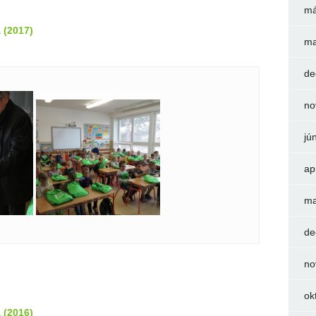
má
 (2017)
ma
de
no
jú
ap
ma
de
no
ok
 (2016)