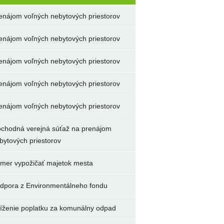
enájom voľných nebytových priestorov
enájom voľných nebytových priestorov
enájom voľných nebytových priestorov
enájom voľných nebytových priestorov
enájom voľných nebytových priestorov
chodná verejná súťaž na prenájom
bytových priestorov
mer vypožičať majetok mesta
dpora z Environmentálneho fondu
íženie poplatku za komunálny odpad