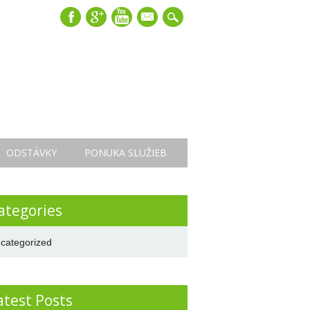
mail
ODSTÁVKY
PONUKA SLUŽIEB
ategories
categorized
atest Posts