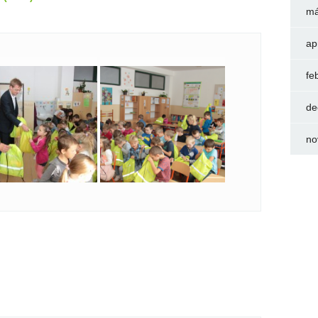
má
ap
fe
de
no