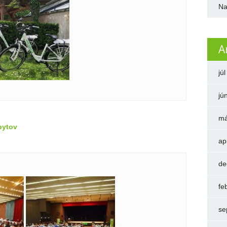
Na
A
jú
jú
má
bytov
ap
de
fe
se