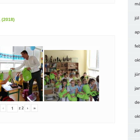
má
jú
 (2018)
ap
fe
ok
jú
ja
de
‹
z
2
›
»
ok
jú