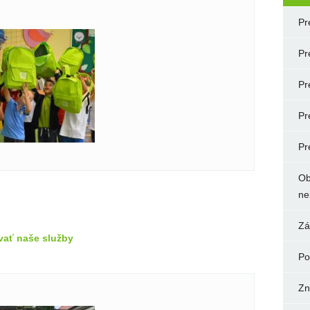
Pr
Pr
Pr
Pr
Pr
Ob
ne
Zá
vať naše služby
Po
Zn