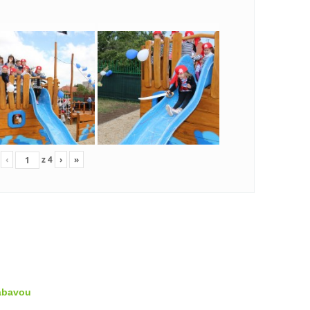
‹
z
4
›
»
zábavou