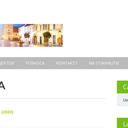
JEKTOV
PORADCA
KONTAKTY
NA STIAHNUTIE
A
C
Un
 (2020)
L