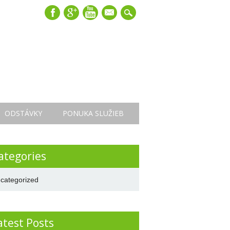
mail
ODSTÁVKY
PONUKA SLUŽIEB
ategories
categorized
atest Posts