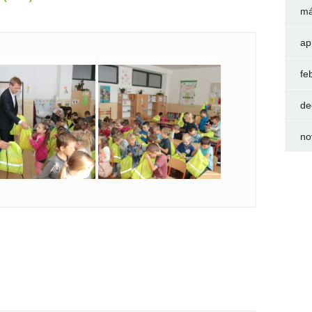
má
ap
fe
de
no