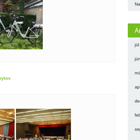
Na
A
jú
jú
má
bytov
ap
de
fe
se