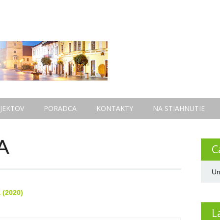
JEKTOV
PORADCA
KONTAKTY
NA STIAHNUTIE
A
C
Un
 (2020)
L