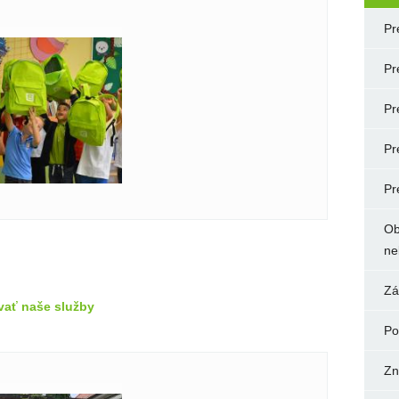
Pr
Pr
Pr
Pr
Pr
Ob
ne
Zá
vať naše služby
Po
Zn