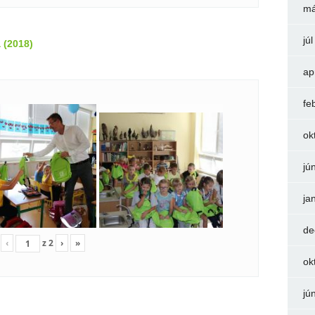
má
jú
 (2018)
ap
fe
ok
jú
ja
de
‹
z
2
›
»
ok
jú