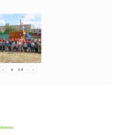
‹
z
4
›
»
zábavou