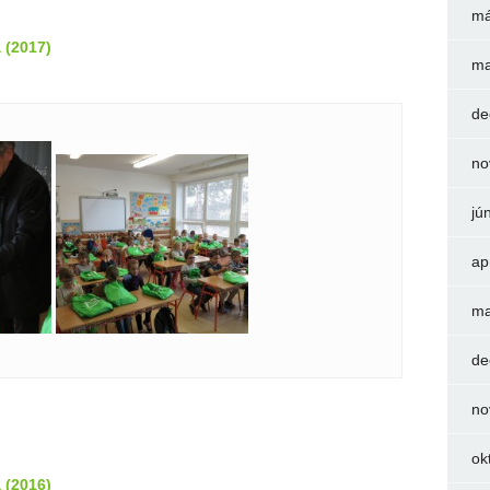
má
 (2017)
ma
de
no
jú
ap
ma
de
no
ok
 (2016)