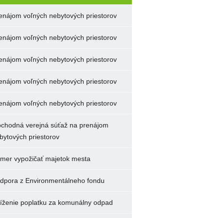
enájom voľných nebytových priestorov
enájom voľných nebytových priestorov
enájom voľných nebytových priestorov
enájom voľných nebytových priestorov
enájom voľných nebytových priestorov
chodná verejná súťaž na prenájom
bytových priestorov
mer vypožičať majetok mesta
dpora z Environmentálneho fondu
íženie poplatku za komunálny odpad