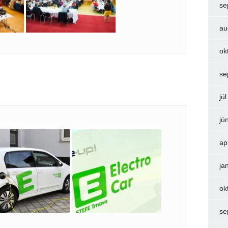
se
au
ok
se
jú
jú
ap
ja
ok
se