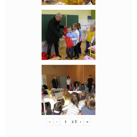
«
‹
z
3
›
»