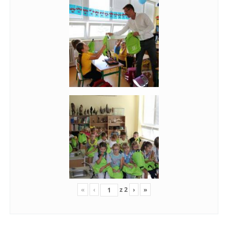
«
‹
z
2
›
»