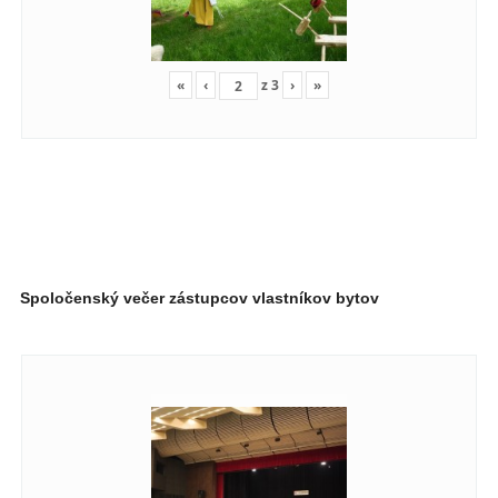
«
‹
z
3
›
»
Spoločenský večer zástupcov vlastníkov bytov