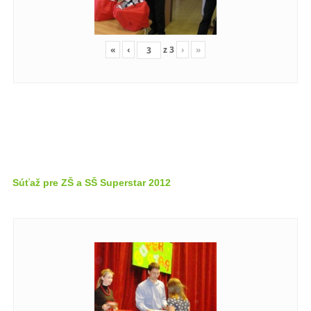
«
‹
z
3
›
»
Súťaž pre ZŠ a SŠ Superstar 2012