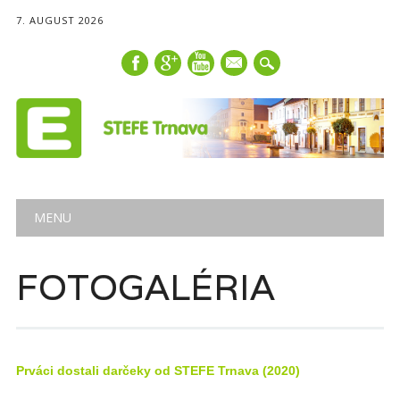
7. AUGUST 2026
mail
Main menu
Skip
MENU
to
content
FOTOGALÉRIA
Prváci dostali darčeky od STEFE Trnava (2020)