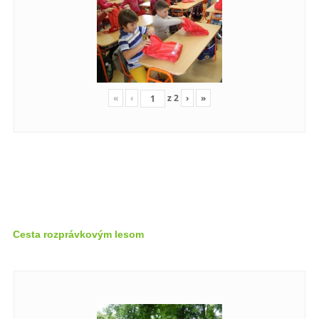
«
‹
z
2
›
»
Cesta rozprávkovým lesom