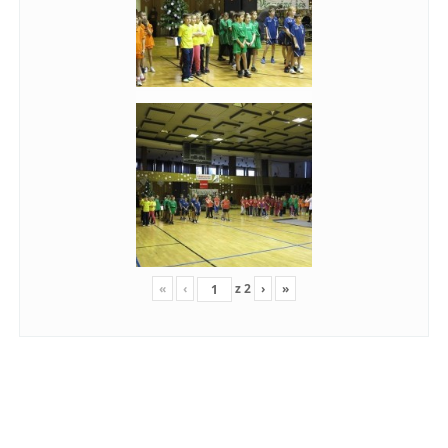
«
‹
z
2
›
»