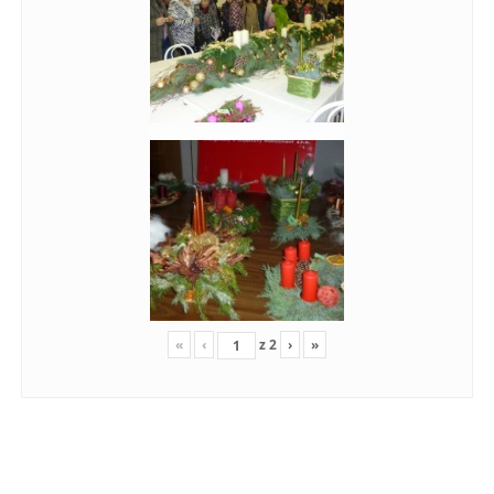
«
‹
z
2
›
»