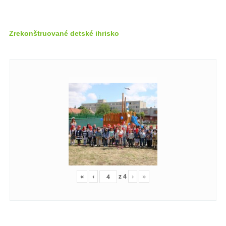
Zrekonštruované detské ihrisko
«
‹
z
4
›
»