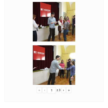
«
‹
z
3
›
»