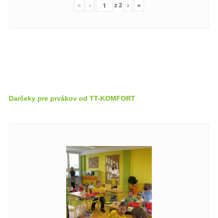
«
‹
z
2
›
»
Darčeky pre prvákov od TT-KOMFORT