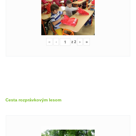
«
‹
z
2
›
»
Cesta rozprávkovým lesom