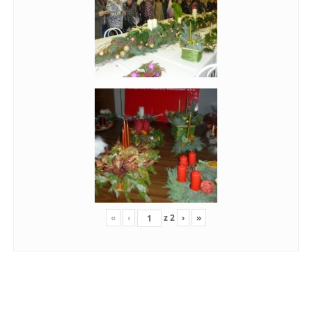
«
‹
z
2
›
»