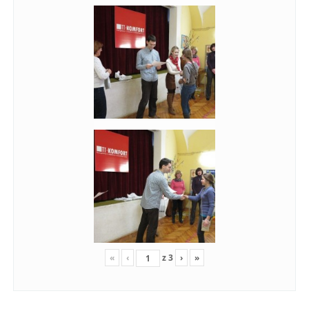
«
‹
z
3
›
»