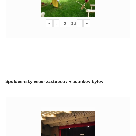
«
‹
z
3
›
»
Spoločenský večer zástupcov vlastníkov bytov