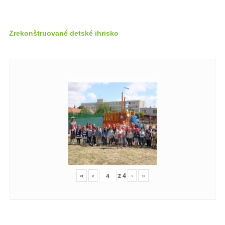
Zrekonštruované detské ihrisko
«
‹
z
4
›
»