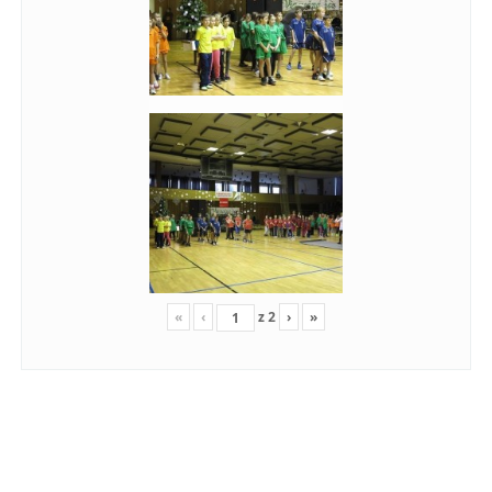
«
‹
z
2
›
»