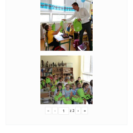
«
‹
z
2
›
»