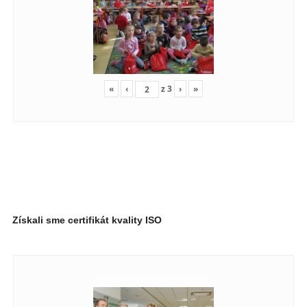
«
‹
z
3
›
»
Získali sme certifikát kvality ISO