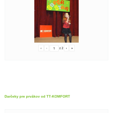
«
‹
z
2
›
»
Darčeky pre prvákov od TT-KOMFORT