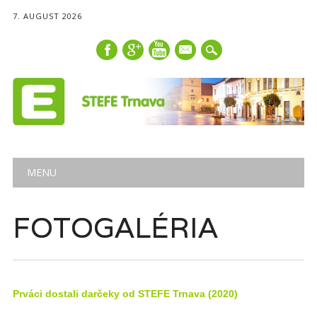
7. AUGUST 2026
mail
Main menu
Skip
MENU
to
content
FOTOGALÉRIA
Prváci dostali darčeky od STEFE Trnava (2020)