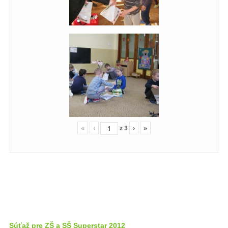
«
‹
z
3
›
»
Súťaž pre ZŠ a SŠ Superstar 2012