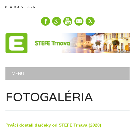
8. AUGUST 2026
mail
Main menu
Skip
MENU
to
content
FOTOGALÉRIA
Prváci dostali darčeky od STEFE Trnava (2020)