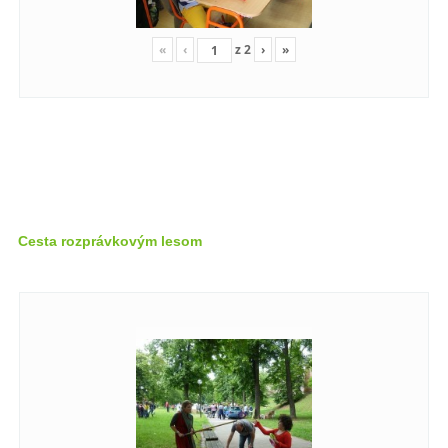
«
‹
z
2
›
»
Cesta rozprávkovým lesom