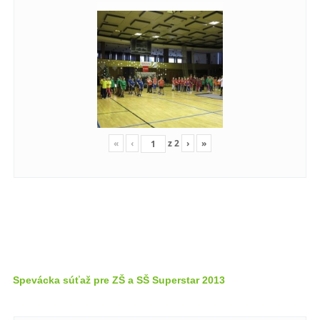
«
‹
z
2
›
»
Spevácka súťaž pre ZŠ a SŠ Superstar 2013