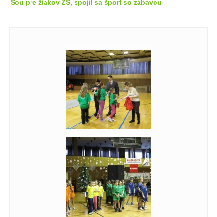
Šou pre žiakov ZŠ, spojil sa šport so zábavou