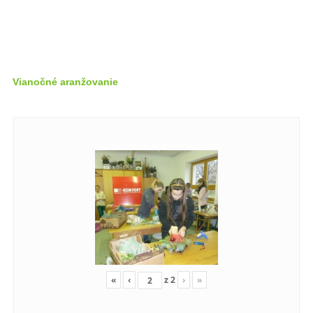
Vianočné aranžovanie
«
‹
z
2
›
»