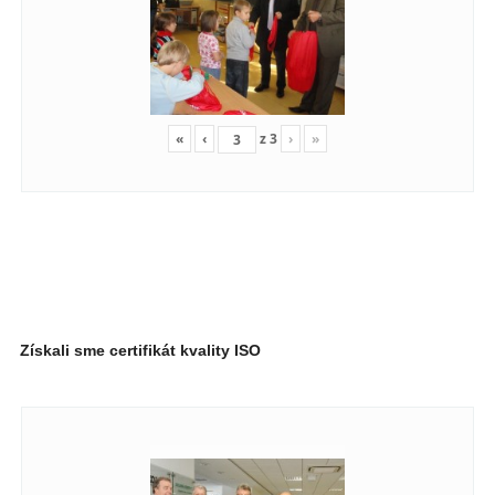
«
‹
z
3
›
»
Získali sme certifikát kvality ISO