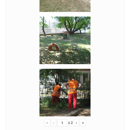
«
‹
z
2
›
»