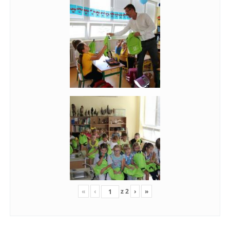
«
‹
z
2
›
»