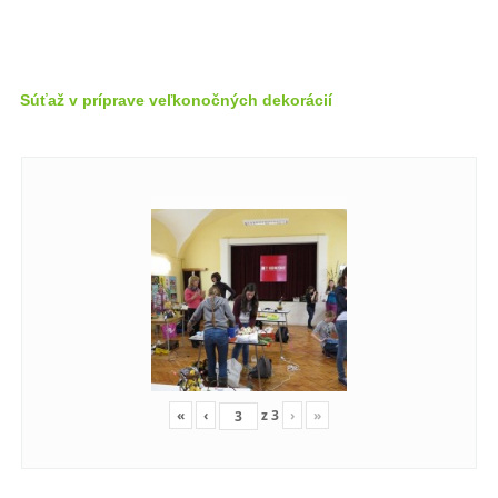
Súťaž v príprave veľkonočných dekorácií
«
‹
z
3
›
»