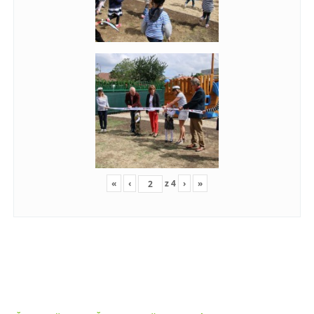
«
‹
z
4
›
»