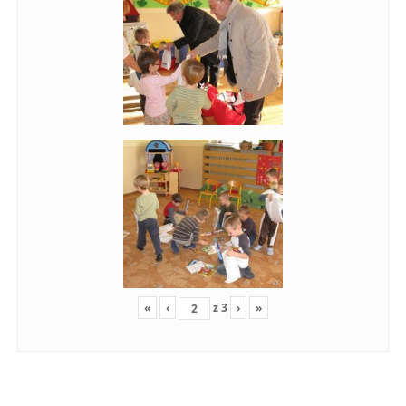
«
‹
z
3
›
»