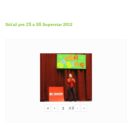
Súťaž pre ZŠ a SŠ Superstar 2012
«
‹
z
2
›
»