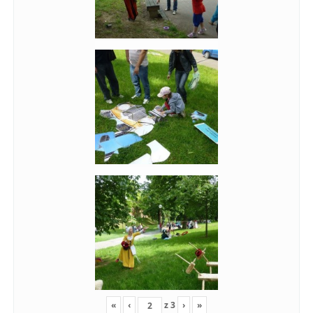
«
‹
z
3
›
»