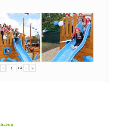
‹
z
4
›
»
zábavou