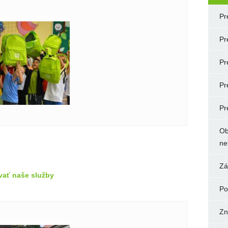
Pr
Pr
Pr
Pr
Pr
Ob
ne
Zá
vať naše služby
Po
Zn