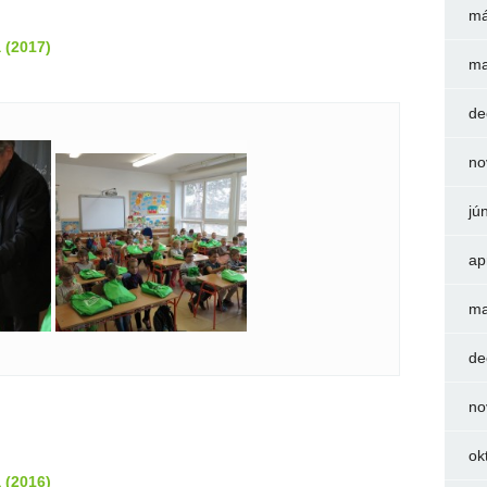
má
 (2017)
ma
de
no
jú
ap
ma
de
no
ok
 (2016)