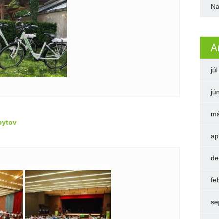
Na
A
jú
jú
má
bytov
ap
de
fe
se