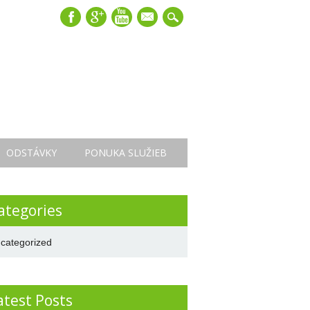
mail
ODSTÁVKY
PONUKA SLUŽIEB
ategories
categorized
atest Posts