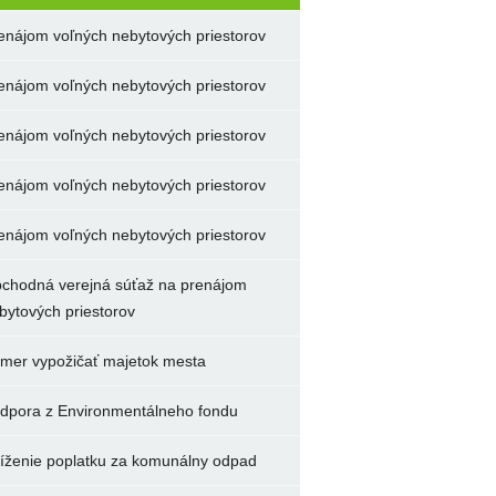
enájom voľných nebytových priestorov
enájom voľných nebytových priestorov
enájom voľných nebytových priestorov
enájom voľných nebytových priestorov
enájom voľných nebytových priestorov
chodná verejná súťaž na prenájom
bytových priestorov
mer vypožičať majetok mesta
dpora z Environmentálneho fondu
íženie poplatku za komunálny odpad