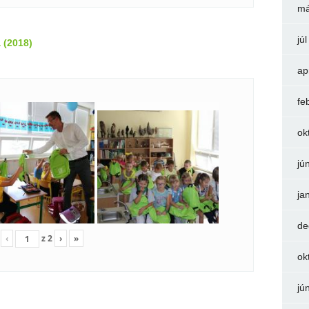
má
jú
 (2018)
ap
fe
ok
jú
ja
de
‹
z
2
›
»
ok
jú