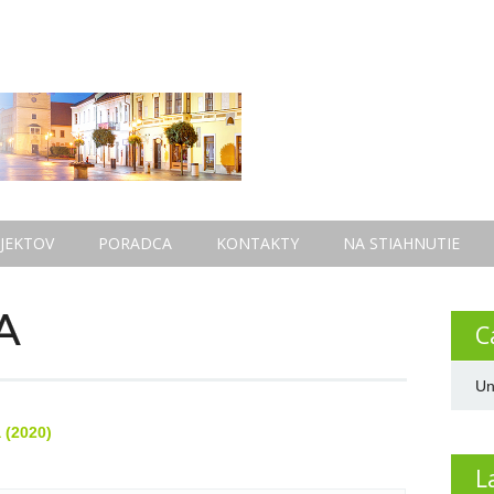
JEKTOV
PORADCA
KONTAKTY
NA STIAHNUTIE
A
C
Un
 (2020)
L