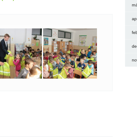
má
ap
fe
de
no