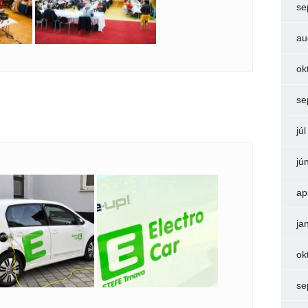
se
au
ok
se
jú
jú
ap
ja
ok
se