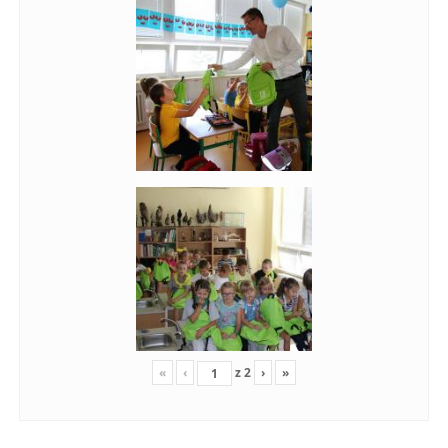
«
‹
z
2
›
»