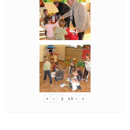
«
‹
z
3
›
»