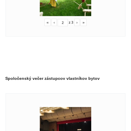
«
‹
z
3
›
»
Spoločenský večer zástupcov vlastníkov bytov