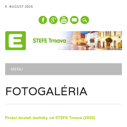
9. AUGUST 2026
mail
Main menu
Skip
MENU
to
content
FOTOGALÉRIA
Prváci dostali darčeky od STEFE Trnava (2020)