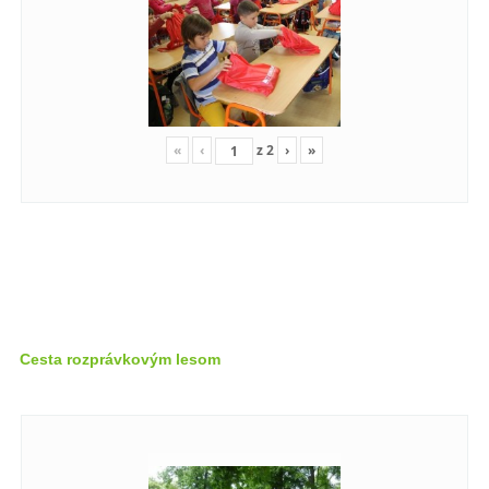
«
‹
z
2
›
»
Cesta rozprávkovým lesom