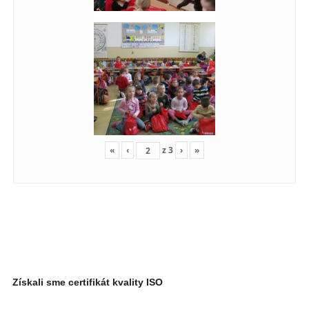
«
‹
z
3
›
»
Získali sme certifikát kvality ISO