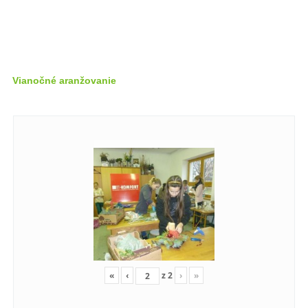
Vianočné aranžovanie
«
‹
z
2
›
»