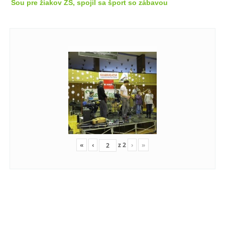
Šou pre žiakov ZŠ, spojil sa šport so zábavou
«
‹
z
2
›
»