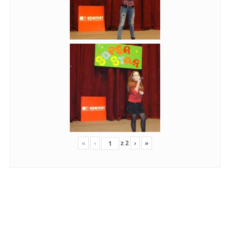
«
‹
z
2
›
»