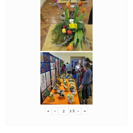
«
‹
z
3
›
»