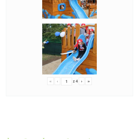
«
‹
z
4
›
»