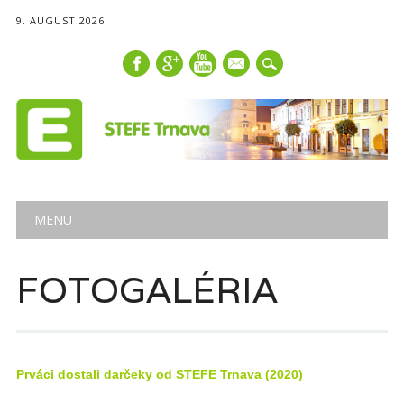
9. AUGUST 2026
mail
Main menu
Skip
MENU
to
content
FOTOGALÉRIA
Prváci dostali darčeky od STEFE Trnava (2020)