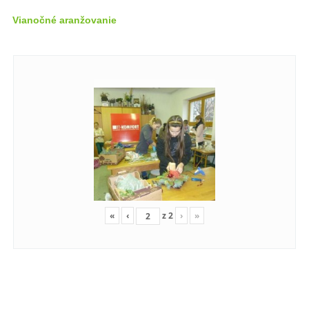
Vianočné aranžovanie
«
‹
z
2
›
»