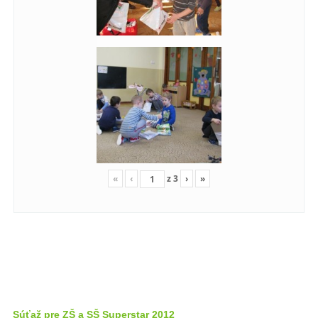
«
‹
z
3
›
»
Súťaž pre ZŠ a SŠ Superstar 2012