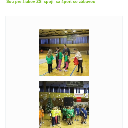
Šou pre žiakov ZŠ, spojil sa šport so zábavou