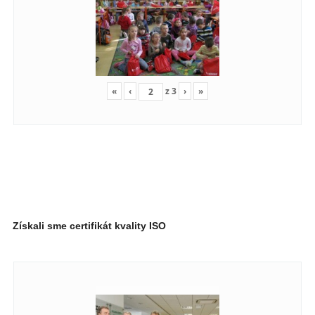
«
‹
z
3
›
»
Získali sme certifikát kvality ISO