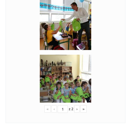
«
‹
z
2
›
»