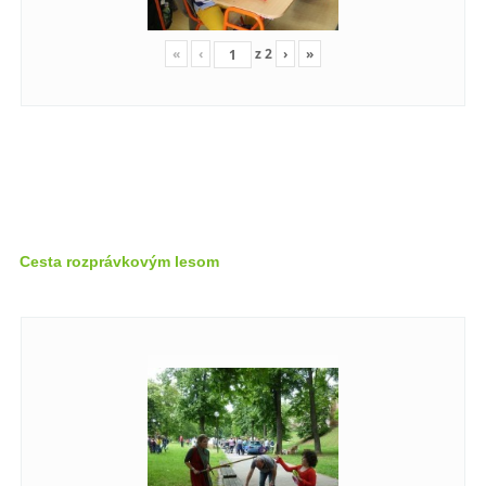
«
‹
z
2
›
»
Cesta rozprávkovým lesom