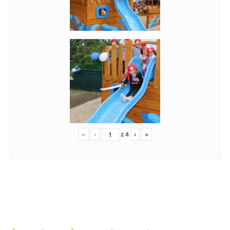
«
‹
z
4
›
»