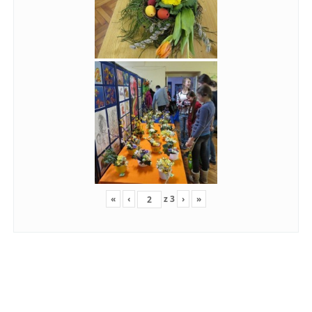
«
‹
z
3
›
»