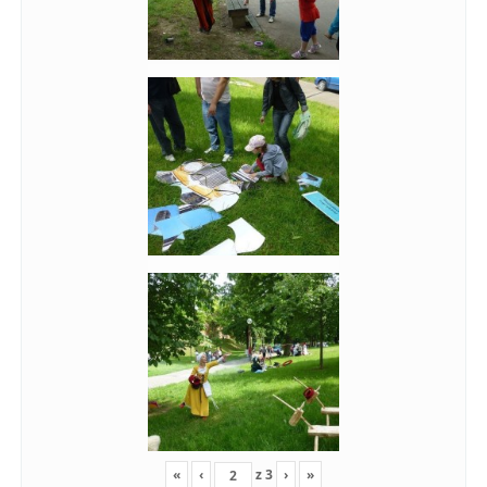
«
‹
z
3
›
»