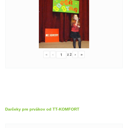
«
‹
z
2
›
»
Darčeky pre prvákov od TT-KOMFORT