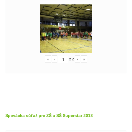
«
‹
z
2
›
»
Spevácka súťaž pre ZŠ a SŠ Superstar 2013