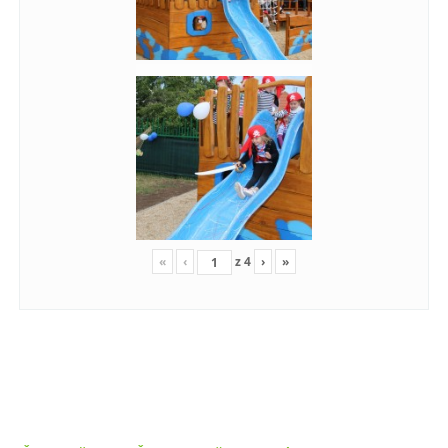
«
‹
z
4
›
»