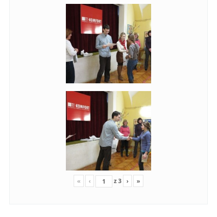
«
‹
z
3
›
»