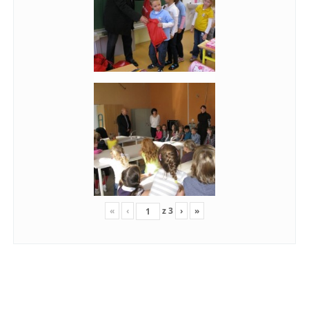
«
‹
z
3
›
»