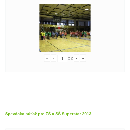
«
‹
z
2
›
»
Spevácka súťaž pre ZŠ a SŠ Superstar 2013