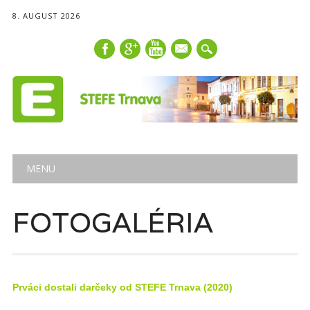
8. AUGUST 2026
mail
Main menu
Skip
MENU
to
content
FOTOGALÉRIA
Prváci dostali darčeky od STEFE Trnava (2020)