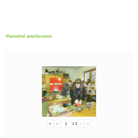
Vianočné aranžovanie
«
‹
z
2
›
»