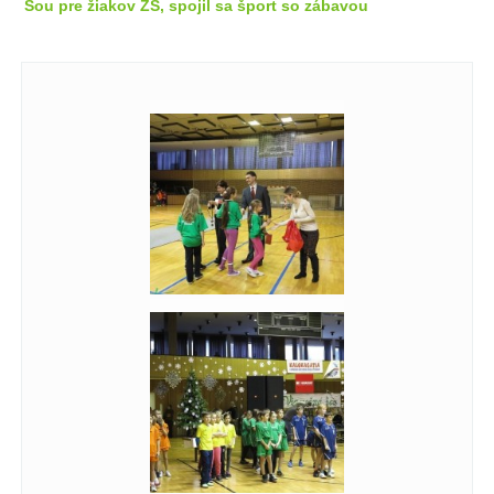
Šou pre žiakov ZŠ, spojil sa šport so zábavou