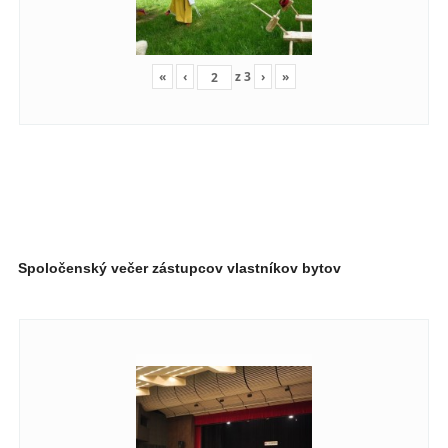
«
‹
z
3
›
»
Spoločenský večer zástupcov vlastníkov bytov