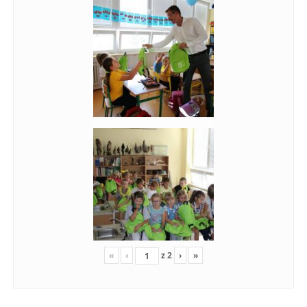
«
‹
z
2
›
»