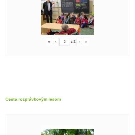
«
‹
z
2
›
»
Cesta rozprávkovým lesom