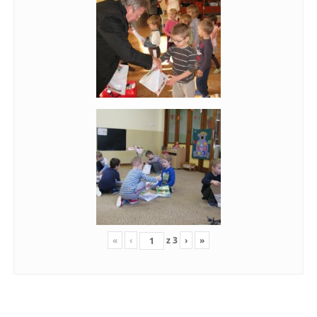
«
‹
z
3
›
»