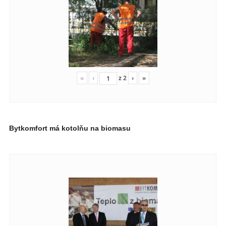
«
‹
z
2
›
»
Bytkomfort má kotolňu na biomasu