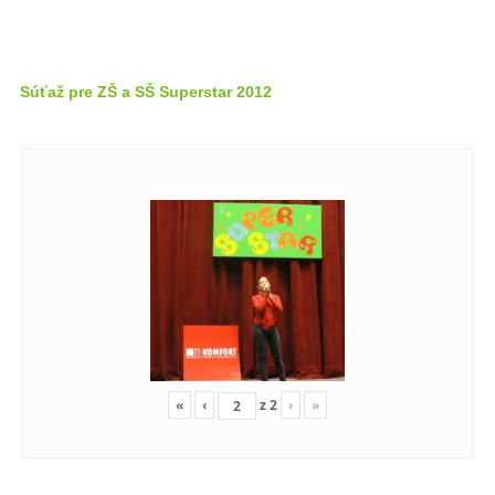
Súťaž pre ZŠ a SŠ Superstar 2012
«
‹
z
2
›
»