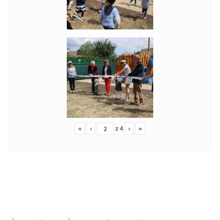
«
‹
z
4
›
»