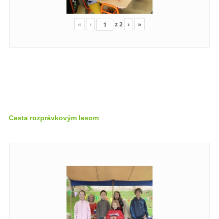
«
‹
z
2
›
»
Cesta rozprávkovým lesom