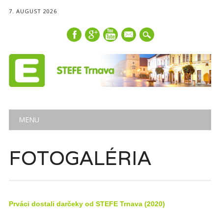
7. AUGUST 2026
mail
Main menu
Skip
MENU
to
content
FOTOGALÉRIA
Prváci dostali darčeky od STEFE Trnava (2020)