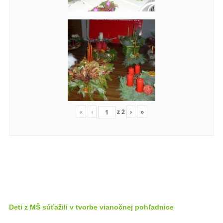
«
‹
z
2
›
»
Deti z MŠ súťažili v tvorbe vianočnej pohľadnice