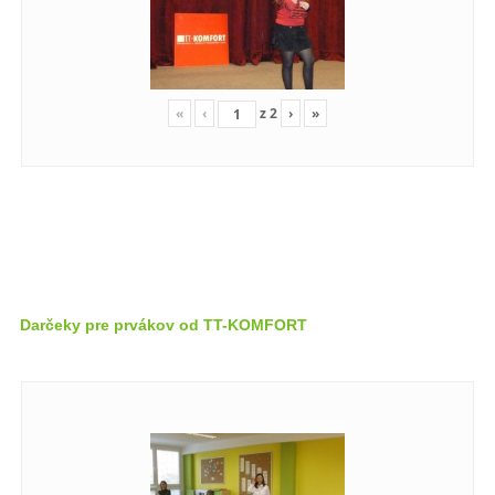
«
‹
z
2
›
»
Darčeky pre prvákov od TT-KOMFORT