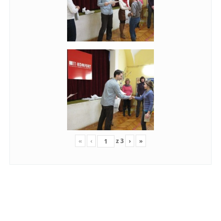
«
‹
z
3
›
»