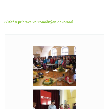
Súťaž v príprave veľkonočných dekorácií