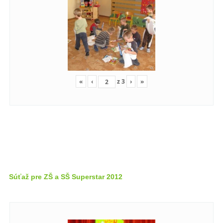
«
‹
z
3
›
»
Súťaž pre ZŠ a SŠ Superstar 2012