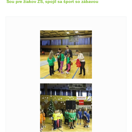
Šou pre žiakov ZŠ, spojil sa šport so zábavou