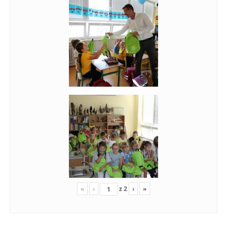
«
‹
z
2
›
»