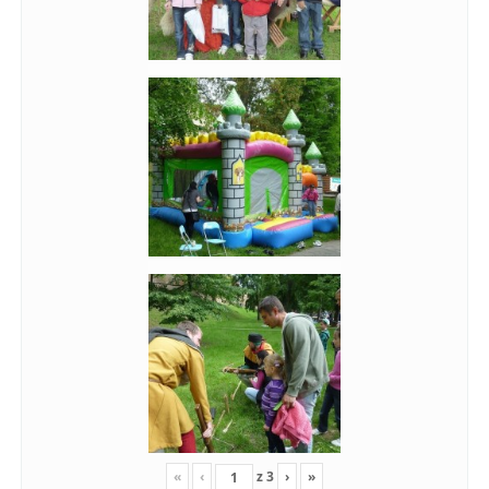
«
‹
z
3
›
»