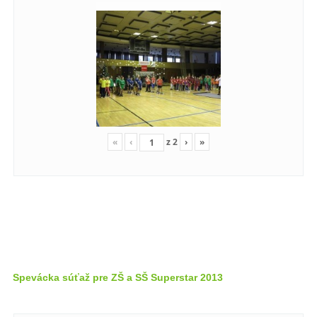
«
‹
z
2
›
»
Spevácka súťaž pre ZŠ a SŠ Superstar 2013