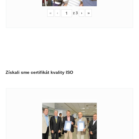
«
‹
z
3
›
»
Získali sme certifikát kvality ISO