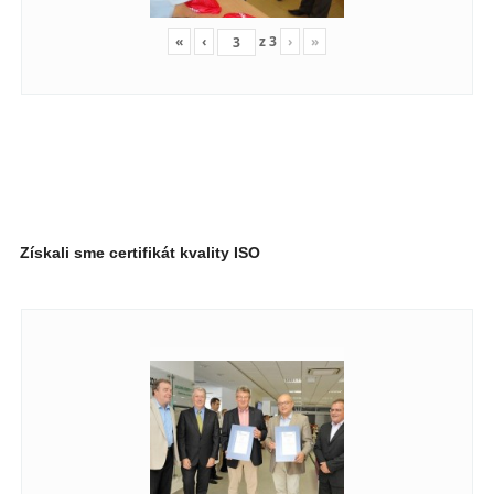
«
‹
z
3
›
»
Získali sme certifikát kvality ISO