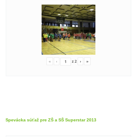
«
‹
z
2
›
»
Spevácka súťaž pre ZŠ a SŠ Superstar 2013