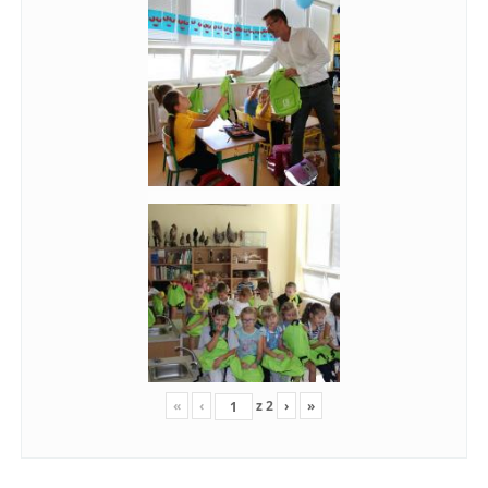
«
‹
z
2
›
»