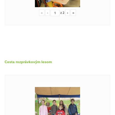
«
‹
z
2
›
»
Cesta rozprávkovým lesom