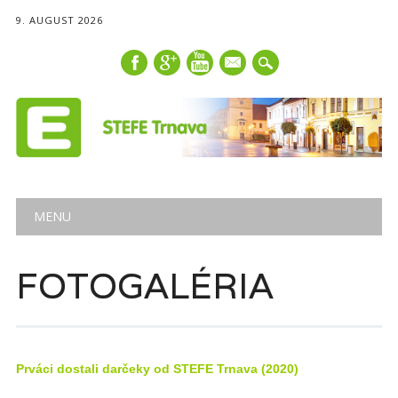
9. AUGUST 2026
mail
Main menu
Skip
MENU
to
content
FOTOGALÉRIA
Prváci dostali darčeky od STEFE Trnava (2020)