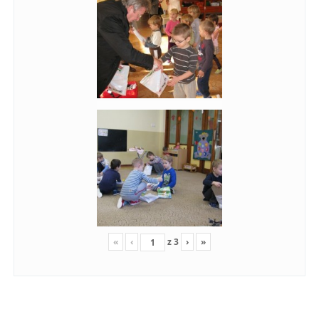
«
‹
z
3
›
»