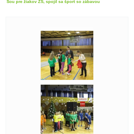
Šou pre žiakov ZŠ, spojil sa šport so zábavou