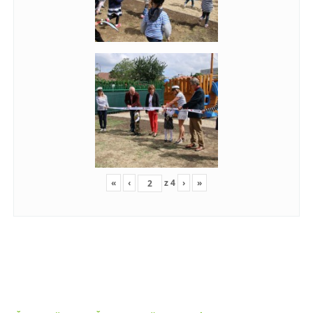
«
‹
z
4
›
»