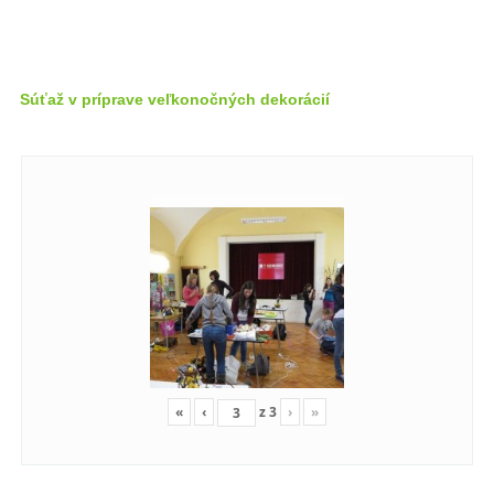
Súťaž v príprave veľkonočných dekorácií
«
‹
z
3
›
»