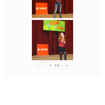
«
‹
z
2
›
»