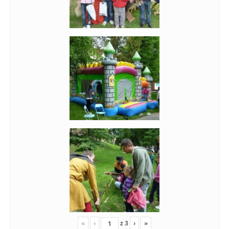
«
‹
z
3
›
»