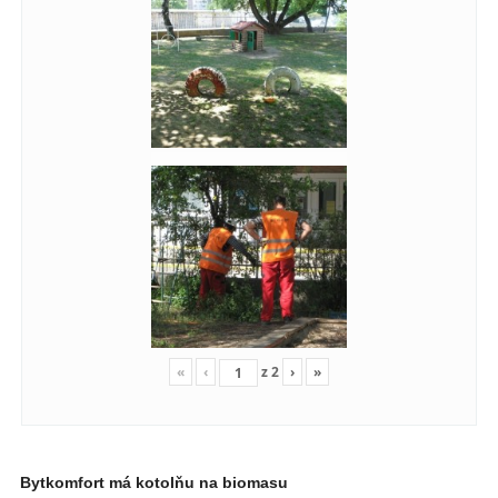
«
‹
z
2
›
»
Bytkomfort má kotolňu na biomasu