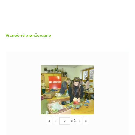
Vianočné aranžovanie
«
‹
z
2
›
»